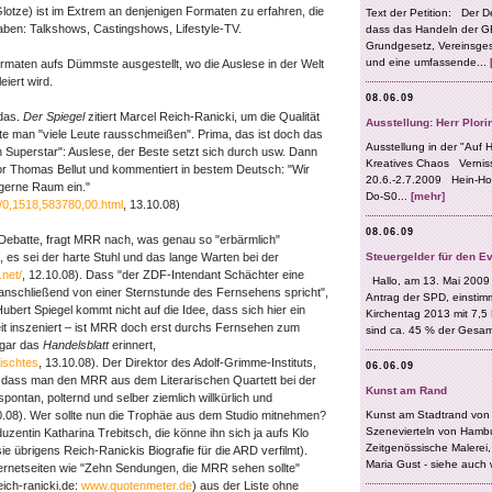
otze) ist im Extrem an denjenigen Formaten zu erfahren, die
aben: Talkshows, Castingshows, Lifestyle-TV.
rmaten aufs Dümmste ausgestellt, wo die Auslese in der Welt
iert wird.
 das.
Der Spiegel
zitiert Marcel Reich-Ranicki, um die Qualität
e man "viele Leute rausschmeißen". Prima, das ist doch das
 Superstar": Auslese, der Beste setzt sich durch usw. Dann
Thomas Bellut und kommentiert in bestem Deutsch: "Wir
r gerne Raum ein."
t/0,1518,583780,00.html
, 13.10.08)
 Debatte, fragt MRR nach, was genau so "erbärmlich"
, es sei der harte Stuhl und das lange Warten bei der
net/
, 12.10.08). Dass "der ZDF-Intendant Schächter eine
nschließend von einer Sternstunde des Fernsehens spricht",
ubert Spiegel kommt nicht auf die Idee, dass sich hier ein
it inszeniert – ist MRR doch erst durchs Fernsehen zum
ogar das
Handelsblatt
erinnert,
ischtes
, 13.10.08). Der Direktor des Adolf-Grimme-Instituts,
, dass man den MRR aus dem Literarischen Quartett bei der
ontan, polternd und selber ziemlich willkürlich und
0.08). Wer sollte nun die Trophäe aus dem Studio mitnehmen?
entin Katharina Trebitsch, die könne ihn sich ja aufs Klo
ie übrigens Reich-Ranickis Biografie für die ARD verfilmt).
ernetseiten wie "Zehn Sendungen, die MRR sehen sollte"
ich-ranicki.de:
www.quotenmeter.de
) aus der Liste ohne