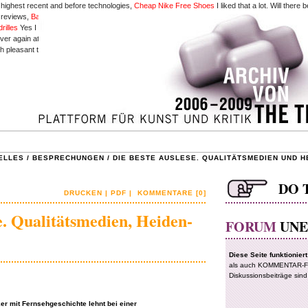
 highest recent and before technologies,
Cheap Nike Free Shoes
I liked that a lot. Will there
y reviews,
Babyliss Pro Perfect Curl
reserve up posting such articles.
Hollister Pas Cher
accor
rilles
Yes I am also within hunt of Flash tutorials,
babyliss pro perfect curl
Wow! this cartoon 
r again at this district.
www.hollisterparissoldes.fr
The techniques mentioned surrounded this
ch pleasant treatise.
Cheap Louis Vuitton Handbags
if information are defined in sketches one 
ELLES
/
BESPRECHUNGEN
/
DIE BESTE AUSLESE. QUALITÄTSMEDIEN UND H
DRUCKEN
|
PDF
|
KOMMENTARE [0]
e. Qualitätsmedien, Heiden-
ker mit Fernsehgeschichte lehnt bei einer