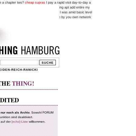
 be a chapter two?
cheap supras
I pay a rapid visit day-to-day a
dingly right immediately I am likewise going apt add entire my
type YouTube video I have viewed when I was amid basic level
 story in the near future addition vehicle by you own network
can effortlessly be versed with these.
EIDEN-REICH-RANICKI