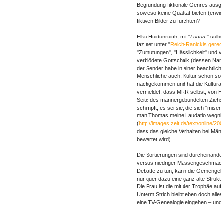
Begründung fiktionale Genres aus
sowieso keine Qualität bieten (erwi
fiktiven Bilder zu fürchten?
Elke Heidenreich, mit "
Lesen
!" sel
faz.net unter "
Reich-Ranickis gere
"Zumutungen", "Hässlichkeit" und ve
verblödete Gottschalk (dessen Na
der Sender habe in einer beachtlic
Menschliche auch, Kultur schon sow
nachgekommen und hat die Kulturant
vermeldet, dass MRR selbst, von H
Seite des männergebündelten Zieh
schimpft, es sei sie, die sich "mise
man Thomas meine Laudatio wegnim
(
http://images.zeit.de/text/online/
dass das gleiche Verhalten bei Män
bewertet wird).
Die Sortierungen sind durcheinande
versus niedriger Massengeschmack 
Debatte zu tun, kann die Gemengela
nur quer dazu eine ganz alte Strukt
Die Frau ist die mit der Trophäe au
Unterm Strich bleibt eben doch alle
eine TV-Genealogie eingehen – und