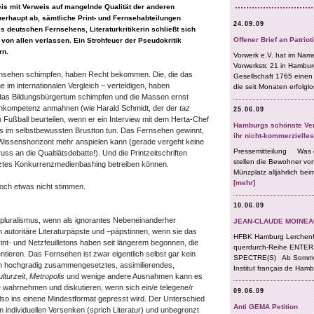
is mit Verweis auf mangelnde Qualität der anderen
erhaupt ab, sämtliche Print- und Fernsehabteilungen
es deutschen Fernsehens, Literaturkritikerin schließt sich
s von allen verlassen. Ein Strohfeuer der Pseudokritik
rn.
ernsehen schimpfen, haben Recht bekommen. Die, die das
 im internationalen Vergleich – verteidigen, haben
 das Bildungsbürgertum schimpfen und die Massen ernst
ienkompetenz anmahnen (wie Harald Schmidt, der der
taz
n Fußball beurteilen, wenn er ein Interview mit dem Herta-Chef
s im selbstbewussten Brustton tun. Das Fernsehen gewinnt,
 Wissenshorizont mehr anspielen kann (gerade vergeht keine
s an die Qualtiätsdebatte!). Und die Printzeitschriften
tztes Konkurrenzmedienbashing betreiben können.
doch etwas nicht stimmen.
pluralismus, wenn als ignorantes Nebeneinanderher
n autoritäre Literaturpäpste und –päpstinnen, wenn sie das
int- und Netzfeuilletons haben seit längerem begonnen, die
ieren. Das Fernsehen ist zwar eigentlich selbst gar kein
 hochgradig zusammengesetztes, assimilierendes,
lturzeit
,
Metropolis
und wenige andere Ausnahmen kann es
 wahrnehmen und diskutieren, wenn sich ein/e telegene/r
 also ins einene Mindestformat gepresst wird. Der Unterschied
individuellen Versenken (sprich Literatur) und unbegrenzt