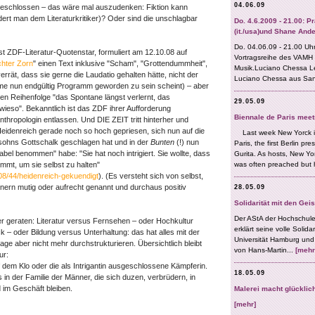
geschlossen – das wäre mal auszudenken: Fiktion kann
dert man dem Literaturkritiker)? Oder sind die unschlagbar
bst ZDF-Literatur-Quotenstar, formuliert am 12.10.08 auf
chter Zorn
" einen Text inklusive "Scham", "Grottendummheit",
rrät, dass sie gerne die Laudatio gehalten hätte, nicht der
me nun endgültig Programm geworden zu sein scheint) – aber
hen Reihenfolge "das Spontane längst verlernt, das
ieso". Bekanntlich ist das ZDF ihrer Aufforderung
hropologin entlassen. Und DIE ZEIT tritt hinterher und
eidenreich gerade noch so hoch gepriesen, sich nun auf die
sohns Gottschalk geschlagen hat und in der
Bunten
(!) nun
rabel benommen" habe: "Sie hat noch intrigiert. Sie wollte, dass
mt, um sie selbst zu halten"
2008/44/heidenreich-gekuendigt
). (Es versteht sich von selbst,
nern mutig oder aufrecht genannt und durchaus positiv
r geraten: Literatur versus Fernsehen – oder Hochkultur
– oder Bildung versus Unterhaltung: das hat alles mit der
ge aber nicht mehr durchstrukturieren. Übersichtlich bleibt
ur:
f dem Klo oder die als Intrigantin ausgeschlossene Kämpferin.
s in der Familie der Männer, die sich duzen, verbrüdern, in
 im Geschäft bleiben.