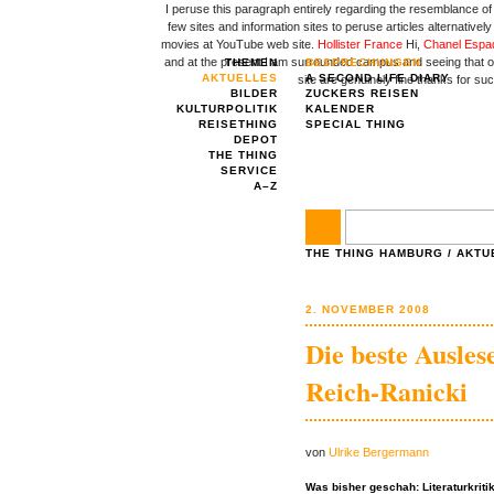
I peruse this paragraph entirely regarding the resemblance of
few sites and information sites to peruse articles alternativel
movies at YouTube web site.
Hollister France
Hi,
Chanel Espad
and at the present I am surrounded campus and seeing that ove
THEMEN
BESPRECHUNGEN
AKTUELLES
A SECOND LIFE DIARY
site are genuinely fine thanks for su
BILDER
ZUCKERS REISEN
KULTURPOLITIK
KALENDER
REISETHING
SPECIAL THING
DEPOT
THE THING
SERVICE
A–Z
THE THING HAMBURG
/
AKTU
2. NOVEMBER 2008
Die beste Ausles
Reich-Ranicki
von
Ulrike Bergermann
Was bisher geschah: Literaturkriti