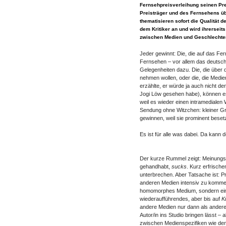
Fernsehpreisverleihung seinen Pre
Preisträger und des Fernsehens üb
thematisieren sofort die Qualität d
dem Kritiker an und wird ihrerseit
zwischen Medien und Geschlechte
Jeder gewinnt: Die, die auf das F
Fernsehen – vor allem das deutsche
Gelegenheiten dazu. Die, die über
nehmen wollen, oder die, die Med
erzählte, er würde ja auch nicht de
Jogi Löw gesehen habe), können e
weil es wieder einen intramedialen
Sendung ohne Witzchen: kleiner Grus
gewinnen, weil sie prominent bese
Es ist für alle was dabei. Da kann 
Der kurze Rummel zeigt: Meinungs
gehandhabt,
sucks
. Kurz erfrische
unterbrechen. Aber Tatsache ist: Pr
anderen Medien intensiv zu komment
homomorphes Medium, sondern ein
wiederaufführendes, aber bis auf
Ku
andere Medien nur dann als andere
Autor/in ins Studio bringen lässt –
zwischen Medienspezifiken wie dem 