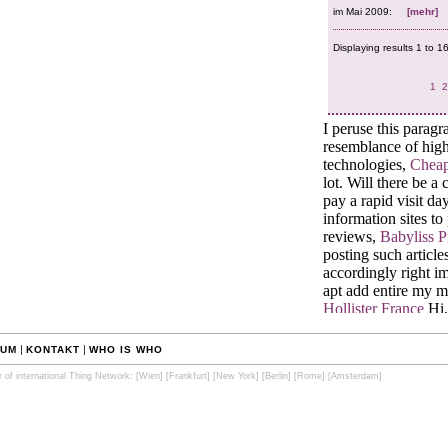
|
|
SUM
KONTAKT
WHO IS WHO
f international Thing Network:
[Wien]
[Frankfurt]
[New York]
[Berlin]
[Rome]
[Amsterdam]