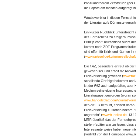
konsumierbarem Zerstreuen (per Gl
die Päpste am meisten aufgeregt h
Wettbewerb ist in diesen Fernsehfo
der Literatur aufs Dümmste verschle
Ein kurzer Rückblick unterstreicht
des Fernsehens zu steigern, müsst
Prinzip von "Deutschland sucht den
kommt noch ZDF-Programmdirektor 
sind offen für Kritik und räumen ih
(
www.spiegel.de/kultur/gesellschaf
Die
FAZ
, besonders erfreut ob der
gewesen sei, und erhält die Antwort
Preisverleihung gewesen (
www.faz.
schallende Ohrfeige bekommt und a
ist der
FAZ
auch aufgefallen, aber H
Medium seine eigene Interessanthe
Literaturpapst geworden (woran s
www.handelsblatt.com/journal/verm
den die FR bemüht, erinnert daran
Preisverleihung zu sehen bekam: "sp
ungerecht" (
www.fr-online.de
, 13.1
MRR überließ das der Fernsehproduz
stellen (später war zu lesen, dass s
Interessanterweise haben neue Int
(verlinkt von der Homepage www.re