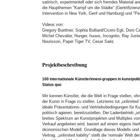
satirisch, experimentell oder sich fremdes Material a
die Haupthemen "Kampf um die Städte" (Gentrifizieru
Intervention in New York, Genf und Hamburg) und "P
Videos von:
Gregory Buettner, Sophia Bulliard/Cicero Egli, Doro C
Michel Chevalier, Hunger, huuus, Incognito, Ray Juster
Nourisson, Paper Tiger TV, Cesar Saëz
Projektbeschreibung
100 internationale KünstlerInnen/-gruppen in kunstpoli
Status quo
Wir kennen Künstler, die die Welt in Frage stellen, ohn
der Kunst in Frage zu stellen. Letzteres tut „unlimited l
ideale Präsentations- und Vertriebsbedingungen für Ku
politisch agieren, bereitzustellen. Der Ladenbetrieb „unl
breites Spektrum an Kunstprojekten und Multiples v
Verkauf angeboten wird, basiert auf einem eigens hier
ökonomischen Modell. Grundlage dieses Modells und j
Vertrag. „unlimited liability“ stellt die 'normale' Welt 