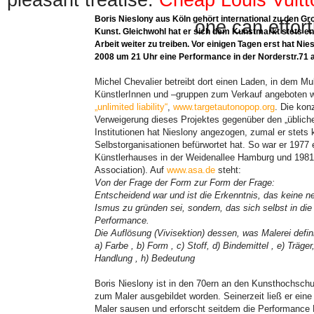
pleasant treatise.
Cheap Louis Vuit
Boris Nieslony aus Köln gehört international zu den G
one can effort
Kunst. Gleichwohl hat er sich dem Kunstmarkt stets e
Arbeit weiter zu treiben. Vor einigen Tagen erst hat Nie
2008 um 21 Uhr eine Performance in der Norderstr.71 
Michel Chevalier betreibt dort einen Laden, in dem Mu
KünstlerInnen und –gruppen zum Verkauf angeboten 
„unlimited liability“
,
www.targetautonopop.org
. Die kon
Verweigerung dieses Projektes gegenüber den „üblic
Institutionen hat Nieslony angezogen, zumal er stets 
Selbstorganisationen befürwortet hat. So war er 1977 
Künstlerhauses in der Weidenallee Hamburg und 1981
Association). Auf
www.asa.de
steht:
Von der Frage der Form zur Form der Frage:
Entscheidend war und ist die Erkenntnis, das keine n
Ismus zu gründen sei, sondern, das sich selbst in die
Performance.
Die Auflösung (Vivisektion) dessen, was Malerei defini
a) Farbe , b) Form , c) Stoff, d) Bindemittel , e) Träger,
Handlung , h) Bedeutung
Boris Nieslony ist in den 70ern an den Kunsthochschu
zum Maler ausgebildet worden. Seinerzeit ließ er ein
Maler sausen und erforscht seitdem die Performance 