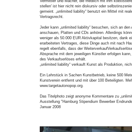
Vermittler und Macher, die friedlich mit ihm koexistiere
stellen' ist hier nicht rein diskursiv oder selbstinszen
gemeint. „unlimited liability“ benutzt ein Mittel mit r
Vertragsrecht.
Jeder kann „unlimited liability“ besuchen, sich an den
anschauen, Platten und CDs anhören. Allerdings könne
weniger als 50.000 EUR Aktivkapital besitzen, dank e
erarbeiteten Vertrages, diese Dinge auch mit nach H
regelt ebenfalls, dass der WeiterverkaufVerkaufserlös
Absprache mit dem jeweiligen Künstler erfolgen kann,
des Verkaufserlöses erhält.
„unlimited liability“ verkauft Kunst als Produktion, nic
Ein Lehrstück in Sachen Kunstbetrieb, keine 500 Me
Kunstverein entfernt und mit über 100 Beteiligten. Me
www.targetautonopop.org.
Das Titelphoto zeigt anonyme Kommentare zu „unlimited
Ausstellung "Hamburg Stipendium Bewerber Endrund
Januar 2008