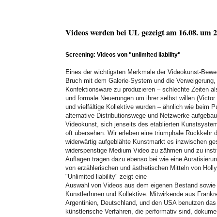
Videos werden bei UL gezeigt am 16.08. um 
Screening: Videos von "unlimited liability"
Eines der wichtigsten Merkmale der Videokunst-Beweg
Bruch mit dem Galerie-System und die Verweigerung,
Konfektionsware zu produzieren – schlechte Zeiten als
und formale Neuerungen um ihrer selbst willen (Victor
und vielfältige Kollektive wurden – ähnlich wie beim 
alternative Distributionswege und Netzwerke aufgebau
Videokunst, sich jenseits des etablierten Kunstsystem
oft übersehen. Wir erleben eine triumphale Rückkehr d
widerwärtig aufgeblähte Kunstmarkt es inzwischen ge
widerspenstige Medium Video zu zähmen und zu institut
Auflagen tragen dazu ebenso bei wie eine Auratisierun
von erzählerischen und ästhetischen Mitteln von Hol
"Unlimited liability" zeigt eine
Auswahl von Videos aus dem eigenen Bestand sowie
KünstlerInnen und Kollektive. Mitwirkende aus Frankr
Argentinien, Deutschland, und den USA benutzen das
künstlerische Verfahren, die performativ sind, dokumen