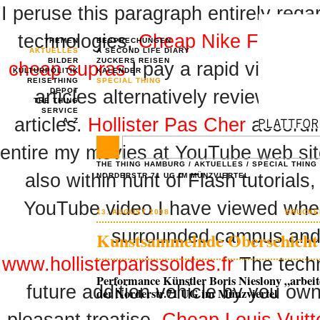
I peruse this paragraph entirely reg
technologies,
Cheap Nike Free Sh
THEMEN
BESPRECHUNGEN
AKTUELLES
A SECOND LIFE DIARY
BILDER
ZUCKERS REISEN
cheap supras
I pay a rapid visit day
KULTURPOLITIK
KALENDER
REISETHING
SPECIAL THING
articles alternatively reviews,
DEPOT
Bab
THE THING
SERVICE
articles.
Hollister Pas Cher
accordin
A–Z
entire my movies at YouTube web si
THE THING HAMBURG
/
AKTUELLES
/
SPECIAL THING
also within hunt of Flash tutorials
NORDERSTR.71 UG IM MÜNZVIERTEL
YouTube video I have viewed when
13. AUGUST 2008
DRUCKE
surrounded campus and se
Kunstsammelnde Oberschicht
www.hollisterparissoldes.fr
The techn
Performance Künstler Boris Nieslony „arbeit
future addition vehicle by you own
der Norderstr.71 UG im Münzviertel