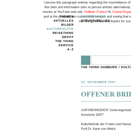
I peruse this paragraph entirely regarding the resemblance of
few sites and information sites to peruse articles alternativel
movies at YouTube web site.
Hollister France
Hi,
Chanel Espad
and at the present I am surrounded campus and seeing that ove
THEMEN
SPEZIFISCHES
AKTUELLES
STRUKTURELLES
site are genuinely fine thanks for su
BILDER
KULTURPOLITIK
REISETHING
DEPOT
THE THING
SERVICE
A–Z
THE THING HAMBURG
/
KULT
22. NOVEMBER 2007
OFFENER BRIEF
JURYWORKSHOP Jurierungsmodelle
Kunstorte 2007"
Kulturbhörde der Freien und Hans
Prof.Dr. Karin von Welck