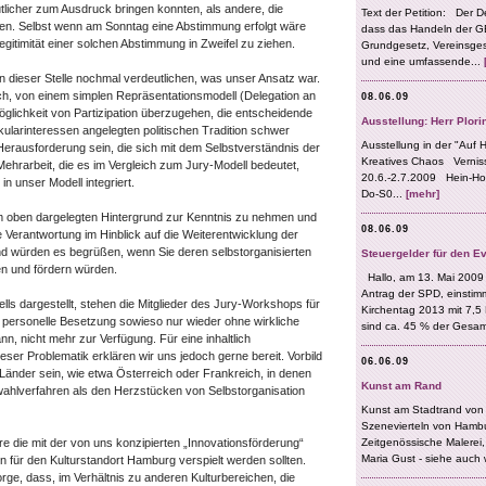
utlicher zum Ausdruck bringen konnten, als andere, die
en. Selbst wenn am Sonntag eine Abstimmung erfolgt wäre
Legitimität einer solchen Abstimmung in Zweifel zu ziehen.
n dieser Stelle nochmal verdeutlichen, was unser Ansatz war.
ch, von einem simplen Repräsentationsmodell (Delegation an
glichkeit von Partizipation überzugehen, die entscheidende
tikularinteressen angelegten politischen Tradition schwer
 Herausforderung sein, die sich mit dem Selbstverständnis der
e Mehrarbeit, die es im Vergleich zum Jury-Modell bedeutet,
in unser Modell integriert.
dem oben dargelegten Hintergrund zur Kenntnis zu nehmen und
e Verantwortung im Hinblick auf die Weiterentwicklung der
d würden es begrüßen, wenn Sie deren selbstorganisierten
en und fördern würden.
s dargestellt, stehen die Mitglieder des Jury-Workshops für
 personelle Besetzung sowieso nur wieder ohne wirkliche
, nicht mehr zur Verfügung. Für eine inhaltlich
eser Problematik erklären wir uns jedoch gerne bereit. Vorbild
Länder sein, wie etwa Österreich oder Frankreich, in denen
uswahlverfahren als den Herzstücken von Selbstorganisation
 die mit der von uns konzipierten „Innovationsförderung“
 für den Kulturstandort Hamburg verspielt werden sollten.
Sorge, dass, im Verhältnis zu anderen Kulturbereichen, die