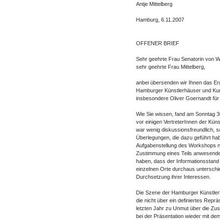
Antje Mittelberg
Hamburg, 6.11.2007
OFFENER BRIEF
Sehr geehrte Frau Senatorin von 
sehr geehrte Frau Mittelberg,
anbei übersenden wir Ihnen das E
Hamburger Künstlerhäuser und Kuns
insbesondere Oliver Goernandt für 
Wie Sie wissen, fand am Sonntag 30
vor einigen VertreterInnen der Kün
war wenig diskussionsfreundlich, 
Überlegungen, die dazu geführt hab
Aufgabenstellung des Workshops 
Zustimmung eines Teils anwesende
haben, dass der Informationsstand
einzelnen Orte durchaus unterschied
Durchsetzung ihrer Interessen.
Die Szene der Hamburger Künstlerh
die nicht über ein definiertes Rep
letzten Jahr zu Unmut über die Zu
bei der Präsentation wieder mit dem