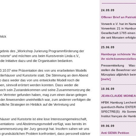
Welck
rgebnis des „Workshop Jurierung Programmförderung der
torte“ und möchten uns beim Kunstverein Linda e.V.,
die Initiative dazu und die Organisation bedanken.
.10.07 eine Präsentation des von uns erarbeiteten Modells
stlerhäuser und Kunstorte statt. Die Stimmung an dem Abend
so dass weder das von uns entwickelte Modell noch die
en, sinnvoll erörtert werden konnten. Dass weder die
noch sein Zustandekommen und seine Zusammensetzung die
n Vertreter gefunden haben, mag zum einen daran gelegen
 der Anwesenden uneinheitlich war, zum anderen verfolgen die
liche Strategien im Hinblick auf die Vertretung und
äuser und Kunstorte ist eine lose Interessengemeinschaft,
räsentations- und Abstimmungsmodell verfügt, was bereits im
sammensetzung der Jury gesorgt hat. Insofern sahen wir uns
 grundsätzlichen Problem konfrontiert, dass personell stärker