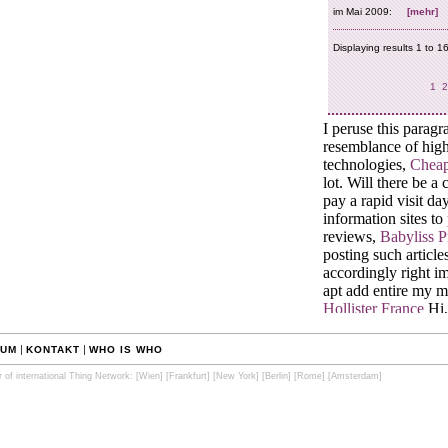
|
|
SUM
KONTAKT
WHO IS WHO
f international Thing Network:
[Wien]
[Frankfurt]
[New York]
[Berlin]
[Rome]
[Amsterdam]