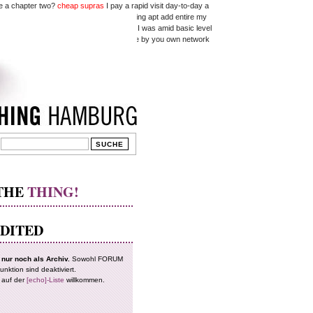
 be a chapter two?
cheap supras
I pay a rapid visit day-to-day a
dingly right immediately I am likewise going apt add entire my
type YouTube video I have viewed when I was amid basic level
 story in the near future addition vehicle by you own network
can effortlessly be versed with these.