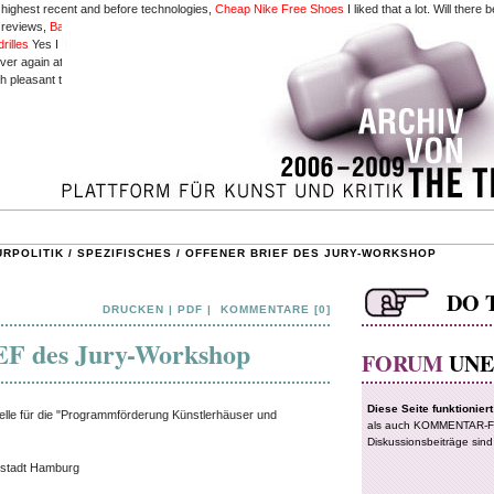
 highest recent and before technologies,
Cheap Nike Free Shoes
I liked that a lot. Will there
y reviews,
Babyliss Pro Perfect Curl
reserve up posting such articles.
Hollister Pas Cher
accor
rilles
Yes I am also within hunt of Flash tutorials,
babyliss pro perfect curl
Wow! this cartoon 
r again at this district.
www.hollisterparissoldes.fr
The techniques mentioned surrounded this
ch pleasant treatise.
Cheap Louis Vuitton Handbags
if information are defined in sketches one 
URPOLITIK
/
SPEZIFISCHES
/
OFFENER BRIEF DES JURY-WORKSHOP
DRUCKEN
|
PDF
|
KOMMENTARE [0]
 des Jury-Workshop
 für die "Programmförderung Künstlerhäuser und
estadt Hamburg