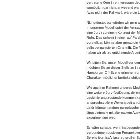
vertretene Orte ihre Interessen de
womöglich gar nicht anwesend war
(was nicht der Fall war), wäre die 
Nichstdestotrotz würden wir gern a
In unserem Modell spielt der Versu
eine Jury) zu einem Konzept der Mö
Rolle. Das scheint in einer auf Par
vorstellbar, könnte aber genau die
selbst-organisierten Orte trifft. Di
haben wir als zu entlohnende Arbeit 
Wir bitten Sie, unser Modell vor 
möchten Sie an dieser Stelle an ihr
Hamburger Off-Szene erinnnern un
Charakter möglichst berücksichtig
Wie auch im Rahmen unseres Modell
eine weitere Jury-Notlösung, deren
Legitimierung zustande kommen kann
anspruchsvollere Weiterarbeit an di
dafür könnten andere europäische 
längst intensiv mit alternativen A
experimentiert wird.
Es wäre schade, wenn insbesondere
verbundenen positiven Perspektiven
Bereits jetzt ist Anlass zu großer 