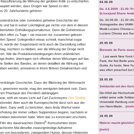
Klassifizierung die Wirkung der geübten Kritik zu entschärfen.
hauptet werden, dass Drogen wie Speed zu den
es 20. Jahrhunderts gehören.
er unterdrückte oder zumindest geheime Geschichte der
s und hat in seiner Leichtigkeit gar nichts von dem in diesem
 bemühten Enthüllungsjournalismus. Denn die Geheimnisse
ntlich offen zu Tage – sie müssen nur zusammen gelesen
efert
Speed
. Gelegentlich etwas schnell, manchmal sogar
h, würde der Gegenstand nicht auch die Darstellung selbst
 mag, nüchtern zu bleiben, wer die Wirkung der Droge nicht
eren. Wie die Produktionsbedingungen ihren unähnlichen
ge finden, übertragen sich offenbar deren Wirkungen auf das
 Stellen des Bandes, an denen detailliert die Wirkung bei
ben werden, amüsieren in ihrem fiktiven Detailreichtum und
verdrängte Geschichte. Dass der Blitzkrieg der Wehrmacht
n, gewonnen wurde, mag den wenigsten bekannt sein. Dass
hen Phantasie des Pervitin®-abhängigen
war, wirft ein neues Licht auf Carl Zuckmeyers
Des Teufels
önredet. Aber auch die Kunstgeschichte lässt sich aus der
iben: Dany weiß zu berichten, dass Andy Warhol seine
derholung der immer selben Suppendose begann, nachdem er
chrieben bekommen hatte. Wem das zu konstruiert erscheint,
®
e Film des dauerwachen Obetrol
-Konsumenten einen
 achtzehn Mal dieselbe zwanzigminütige Aufnahme
schon von besonderem, zwingendem Humor, dessen Hintersinn