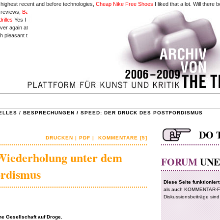
 highest recent and before technologies,
Cheap Nike Free Shoes
I liked that a lot. Will there
y reviews,
Babyliss Pro Perfect Curl
reserve up posting such articles.
Hollister Pas Cher
accor
rilles
Yes I am also within hunt of Flash tutorials,
babyliss pro perfect curl
Wow! this cartoon 
r again at this district.
www.hollisterparissoldes.fr
The techniques mentioned surrounded this
ch pleasant treatise.
Cheap Louis Vuitton Handbags
if information are defined in sketches one 
ELLES
/
BESPRECHUNGEN
/
SPEED: DER DRUCK DES POSTFORDISMUS
DRUCKEN
|
PDF
|
KOMMENTARE [5]
Wiederholung unter dem
ordismus
ne Gesellschaft auf Droge.