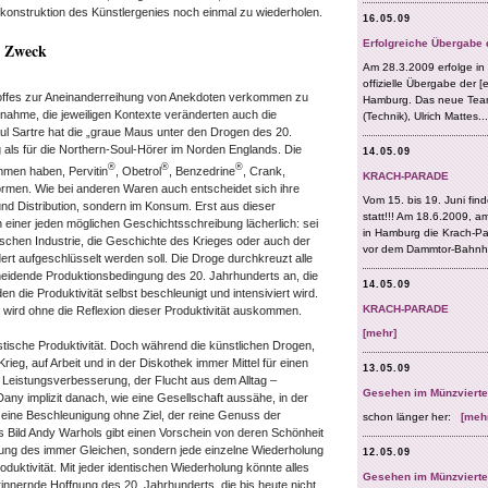
ekonstruktion des Künstlergenies noch einmal zu wiederholen.
e Zweck
toffes zur Aneinanderreihung von Anekdoten verkommen zu
nahme, die jeweiligen Kontexte veränderten auch die
l Sartre hat die „graue Maus unter den Drogen des 20.
 als für die Northern-Soul-Hörer im Norden Englands. Die
®
®
®
men haben, Pervitin
, Obetrol
, Benzedrine
, Crank,
rmen. Wie bei anderen Waren auch entscheidet sich ihre
und Distribution, sondern im Konsum. Erst aus dieser
h einer jeden möglichen Geschichtsschreibung lächerlich: sei
schen Industrie, die Geschichte des Krieges oder auch der
dert aufgeschlüsselt werden soll. Die Droge durchkreuzt alle
cheidende Produktionsbedingung des 20. Jahrhunderts an, die
n die Produktivität selbst beschleunigt und intensiviert wird.
n wird ohne die Reflexion dieser Produktivität auskommen.
tische Produktivität. Doch während die künstlichen Drogen,
rieg, auf Arbeit und in der Diskothek immer Mittel für einen
 Leistungsverbesserung, der Flucht aus dem Alltag –
 Dany implizit danach, wie eine Gesellschaft aussähe, in der
 eine Beschleunigung ohne Ziel, der reine Genuss der
 Bild Andy Warhols gibt einen Vorschein von deren Schönheit
lung des immer Gleichen, sondern jede einzelne Wiederholung
oduktivität. Mit jeder identischen Wiederholung könnte alles
rinnernde Hoffnung des 20. Jahrhunderts, die bis heute nicht