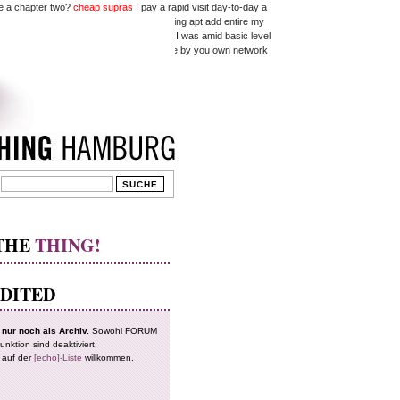
 be a chapter two?
cheap supras
I pay a rapid visit day-to-day a
dingly right immediately I am likewise going apt add entire my
type YouTube video I have viewed when I was amid basic level
 story in the near future addition vehicle by you own network
can effortlessly be versed with these.