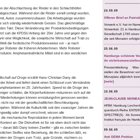
n der Abschlachtung der Rinder in den Schlachthöfen
bgeschaut. Während dort die Rinder seriell zerlegt wurden,
damit, Autos zusammenzubauen. Die Arbeitsgänge wurden
iele sich ständig wiederholende Gesten. Das gleichmäßige
 den Takt. Diese Veränderung der Produktionsbedingungen
uletzt sah die KPDSU Anfang der 20er Jahre und gegen den
n eine Möglichkeit, die sowjetische Wirtschaft auf Trab zu
 Welt die fordistische Produktionsweise vor – je nach
ger Roboter die früheren ArbeiterInnen. Mehr Roboter
dukte: Amphetaminähnliche Mittel sind in den westlichen
lschaft auf Droge
erzählt Hans-Christian Dany die
er Arbeit und liefert damit einen Schlüssel zum Verständnis
 Amphetaminen im 20. Jahrhundert.
Speed
ist die Droge des
iger schlafen, die Körperfunktionen reduzieren sich auf die
e Wiederholungen können ermüdungsfrei genossen werden.
nicht nur mit der gesellschaftlichen Beschleunigung
ejahen. Während die Kulturkritik seit den zwanziger Jahren die
angweilig oder dumpf verschreit, wissen alle
 die mechanische Reproduktion in jedem Moment bereit
Kontext an. Die Diskothek ist für sie eben doch nicht das
 – daran läßt Dany keinen Zweifel – gibt es zwischen beiden
lichen Stoffes eine Beziehung, die ihn schließen läßt, es
keiten der Drogen zum Trotz, gute Gründe, nüchtern zu