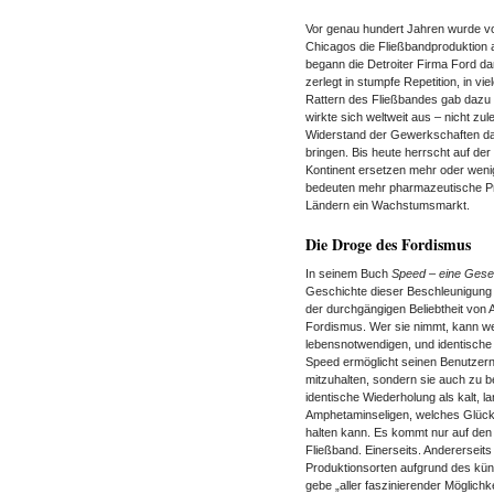
Vor genau hundert Jahren wurde vo
Chicagos die Fließbandproduktion a
begann die Detroiter Firma Ford 
zerlegt in stumpfe Repetition, in v
Rattern des Fließbandes gab dazu
wirkte sich weltweit aus – nicht z
Widerstand der Gewerkschaften dari
bringen. Bis heute herrscht auf der
Kontinent ersetzen mehr oder weni
bedeuten mehr pharmazeutische Pro
Ländern ein Wachstumsmarkt.
Die Droge des Fordismus
In seinem Buch
Speed – eine Gesel
Geschichte dieser Beschleunigung d
der durchgängigen Beliebtheit von
Fordismus. Wer sie nimmt, kann wen
lebensnotwendigen, und identisch
Speed ermöglicht seinen Benutzern 
mitzuhalten, sondern sie auch zu b
identische Wiederholung als kalt, l
Amphetaminseligen, welches Glück
halten kann. Es kommt nur auf den 
Fließband. Einerseits. Andererseits
Produktionsorten aufgrund des künst
gebe „aller faszinierender Möglich