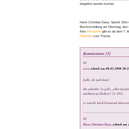
eingelöst werden konnte.
Hans-Christian Dany:
Speed. Eine 
Buchvorstellung am Dienstag, den 
Kino
Metropolis
gibt es ab dem 7. 
Filmreihe
zum Thema.
Kommentare [5]
#1
coco
schrieb am 08.03.2008 20:2
hallo ole und dany!
ihr schreibt:"es gebe „aller fasz
nüchtern zu bleiben“ (S. 181).
es wuerde mich brennend interessi
#2
Hans-Christian Dany
schrieb am 