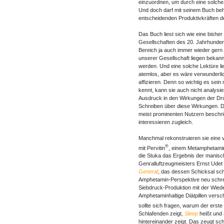
einzuordnen, um durch eine solche 
Und doch darf mit seinem Buch be
entscheidenden Produktivkräften d
Das Buch liest sich wie eine bish
Gesellschaften des 20. Jahrhundert
Bereich ja auch immer wieder gern
unserer Gesellschaft liegen bekan
werden. Und eine solche Lektüre li
atemlos, aber es wäre verwunderlic
affizieren. Denn so wichtig es sein
kennt, kann sie auch nicht analysi
Ausdruck in den Wirkungen der Dro
Schreiben über diese Wirkungen. Die
meist prominenten Nutzern beschrie
interessieren zugleich.
Manchmal rekonstruieren sie eine 
®
mit Pervitin
, einem Metamphetami
die Stuka das Ergebnis der manisc
Genralluftzeugmeisters Ernst Udet 
General
, das dessen Schicksal sch
Amphetamin-Perspektive neu schre
Siebdruck-Produktion mit der Wie
Amphetaminhaltige Diätpillen vers
sollte sich fragen, warum der erst
Schlafenden zeigt,
Sleep
heißt und
hintereinander zeigt. Das zeugt 