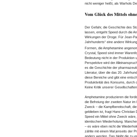
nicht weniger heißt, als Warhols D
Vom Glück des Mittels ohn
Der Gefahr, die Geschichte des S
lassen, entgeht Speed durch die An
Wirkungen der Droge. Für Jean-Pau
Jahrhunderts“ eine andere Wirkung
Formen, die Amphetamine angenom
Crystal, Speed sind immer Warenfo
Bedeutung nicht in der Produktion 
Perspektive wird der Alleinanspruc
es die Geschichte der pharmazeuti
Literatur, über die das 20. Jahrhun
diese Bereiche und gibt eine ents
Produktivität des Konsums, durch de
Keine Kritik unserer Gesellschafte
Amphetamine produzieren die fordis
die Befreiung der zweiten Natur im K
Zweck – die Kampfbereitschaft, die
geblieben ist, fragt Hans-Christian
Speed ein Mittel ohne Zweck wäre,
identischen Wiederholung. Manches
– es wäre eben nicht die Wiederho
zählte mit einem Mal jenseits der Pr
anders werden. Das bleibt die zu e