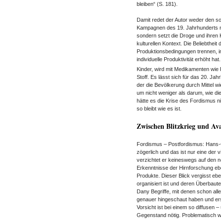
bleiben“ (S. 181).
Damit redet der Autor weder den soz
Kampagnen des 19. Jahrhunderts n
sondern setzt die Droge und ihren 
kulturellen Kontext. Die Beliebthe
Produktionsbedingungen trennen, in
individuelle Produktivität erhöht ha
Kinder, wird mit Medikamenten wie R
Stoff. Es lässt sich für das 20. Jah
der die Bevölkerung durch Mittel w
um nicht weniger als darum, wie die
hätte es die Krise des Fordismus n
so bleibt wie es ist.
Zwischen Blitzkrieg und Av
Fordismus – Postfordismus: Hans-
zögerlich und das ist nur eine der
verzichtet er keineswegs auf den nö
Erkenntnisse der Hirnforschung ebe
Produkte. Dieser Blick vergisst ebe
organisiert ist und deren Überbaut
Dany Begriffe, mit denen schon alle
genauer hingeschaut haben und er
Vorsicht ist bei einem so diffusen
Gegenstand nötig. Problematisch w