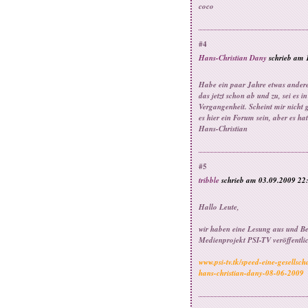
coco
#4
Hans-Christian Dany
schrieb am 
Habe ein paar Jahre etwas andere
das jetzt schon ab und zu, sei es 
Vergangenheit. Scheint mir nicht 
es hier ein Forum sein, aber es ha
Hans-Christian
#5
tribble
schrieb am 03.09.2009 22
Hallo Leute,
wir haben eine Lesung aus und B
Medienprojekt PSI-TV veröffentlic
www.psi-tv.tk/speed-eine-gesells
hans-christian-dany-08-06-2009