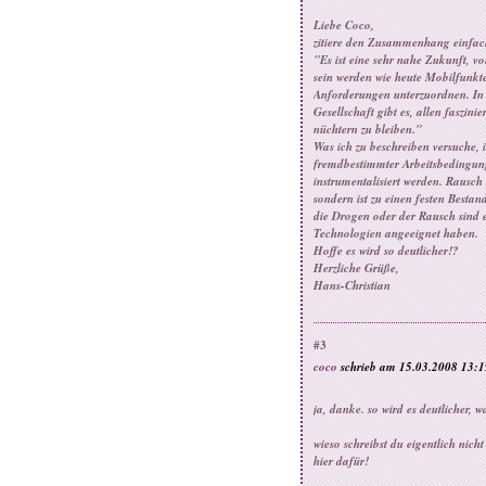
Liebe Coco,
zitiere den Zusammenhang einfach 
"Es ist eine sehr nahe Zukunft, 
sein werden wie heute Mobilfunkt
Anforderungen unterzuordnen. In
Gesellschaft gibt es, allen faszi
nüchtern zu bleiben."
Was ich zu beschreiben versuche, 
fremdbestimmter Arbeitsbedingung
instrumentalisiert werden. Rausch
sondern ist zu einen festen Besta
die Drogen oder der Rausch sind ei
Technologien angeeignet haben.
Hoffe es wird so deutlicher!?
Herzliche Grüße,
Hans-Christian
#3
coco
schrieb am 15.03.2008 13:1
ja, danke. so wird es deutlicher, w
wieso schreibst du eigentlich nic
hier dafür!