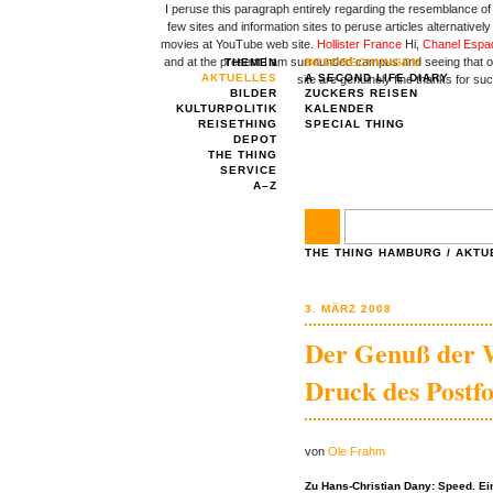
I peruse this paragraph entirely regarding the resemblance of
few sites and information sites to peruse articles alternativel
movies at YouTube web site.
Hollister France
Hi,
Chanel Espad
and at the present I am surrounded campus and seeing that ove
THEMEN
BESPRECHUNGEN
AKTUELLES
A SECOND LIFE DIARY
site are genuinely fine thanks for su
BILDER
ZUCKERS REISEN
KULTURPOLITIK
KALENDER
REISETHING
SPECIAL THING
DEPOT
THE THING
SERVICE
A–Z
THE THING HAMBURG
/
AKTU
3. MÄRZ 2008
Der Genuß der 
Druck des Postf
von
Ole Frahm
Zu Hans-Christian Dany: Speed. Ei