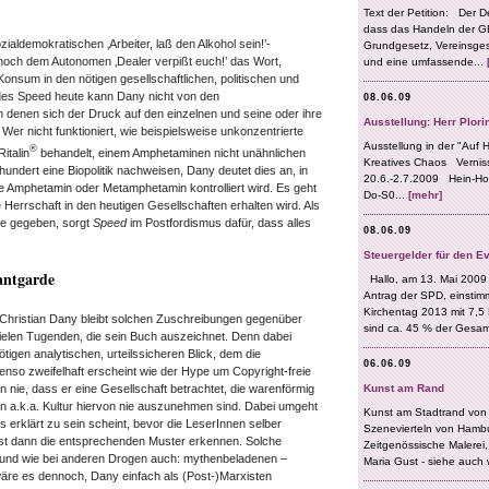
ialdemokratischen ‚Arbeiter, laß den Alkohol sein!’-
och dem Autonomen ‚Dealer verpißt euch!’ das Wort,
Konsum in den nötigen gesellschaftlichen, politischen und
it des Speed heute kann Dany nicht von den
 denen sich der Druck auf den einzelnen und seine oder ihre
t. Wer nicht funktioniert, wie beispielsweise unkonzentrierte
®
italin
behandelt, einem Amphetaminen nicht unähnlichen
rhundert eine Biopolitik nachweisen, Dany deutet dies an, in
ie Amphetamin oder Metamphetamin kontrolliert wird. Es geht
 Herrschaft in den heutigen Gesellschaften erhalten wird. Als
ie gegeben, sorgt
Speed
im Postfordismus dafür, dass alles
antgarde
Christian Dany bleibt solchen Zuschreibungen gegenüber
 vielen Tugenden, die sein Buch auszeichnet. Denn dabei
tigen analytischen, urteilssicheren Blick, dem die
nso zweifelhaft erscheint wie der Hype um Copyright-freie
n nie, dass er eine Gesellschaft betrachtet, die warenförmig
en a.k.a. Kultur hiervon nie auszunehmen sind. Dabei umgeht
s erklärt zu sein scheint, bevor die LeserInnen selber
st dann die entsprechenden Muster erkennen. Solche
 – und wie bei anderen Drogen auch: mythenbeladenen –
äre es dennoch, Dany einfach als (Post-)Marxisten