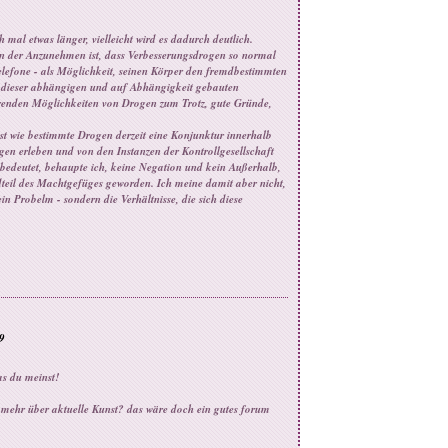
mal etwas länger, vielleicht wird es dadurch deutlich.
von der Anzunehmen ist, dass Verbesserungsdrogen so normal
elefone - als Möglichkeit, seinen Körper den fremdbestimmten
 dieser abhängigen und auf Abhängigkeit gebauten
nierenden Möglichkeiten von Drogen zum Trotz, gute Gründe,
ist wie bestimmte Drogen derzeit eine Konjunktur innerhalb
en erleben und von den Instanzen der Kontrollgesellschaft
 bedeutet, behaupte ich, keine Negation und kein Außerhalb,
ndteil des Machtgefüges geworden. Ich meine damit aber nicht,
n Probelm - sondern die Verhältnisse, die sich diese
9
as du meinst!
ht mehr über aktuelle Kunst? das wäre doch ein gutes forum