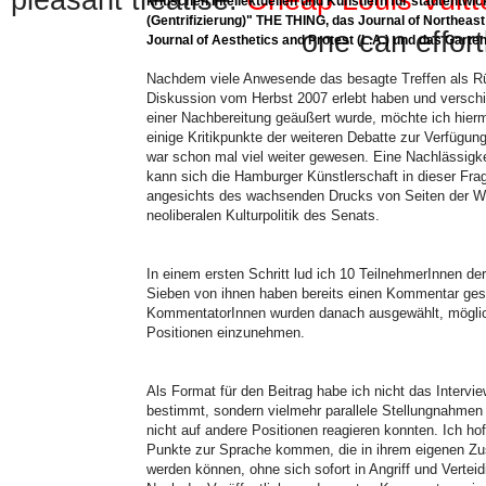
pleasant treatise.
Cheap Louis Vuit
kritischen Intellektuellen und Künstlern für stadtentw
(Gentrifizierung)" THE THING, das Journal of Northeast 
one can effort
Journal of Aesthetics and Protest (L.A.) und das Garte
Nachdem viele Anwesende das besagte Treffen als Rü
Diskussion vom Herbst 2007 erlebt haben und versch
einer Nachbereitung geäußert wurde, möchte ich hierm
einige Kritikpunkte der weiteren Debatte zur Verfügun
war schon mal viel weiter gewesen. Eine Nachlässigke
kann sich die Hamburger Künstlerschaft in dieser Frag
angesichts des wachsenden Drucks von Seiten der Wi
neoliberalen Kulturpolitik des Senats.
In einem ersten Schritt lud ich 10 TeilnehmerInnen de
Sieben von ihnen haben bereits einen Kommentar ges
KommentatorInnen wurden danach ausgewählt, möglic
Positionen einzunehmen.
Als Format für den Beitrag habe ich nicht das Intervi
bestimmt, sondern vielmehr parallele Stellungnahmen 
nicht auf andere Positionen reagieren konnten. Ich ho
Punkte zur Sprache kommen, die in ihrem eigenen Z
werden können, ohne sich sofort in Angriff und Verteid