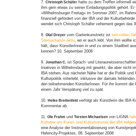
7.
hatte zu dem Treffen informell ei
Christoph Schäfer
ihm gern etwas zu seiner Einladungspolitik gehört. E
»Wilhelmsburger Freitag« im Sommer 2007, im Rahm
finanziell gefördert von der IBA und der Kulturbehörd
wendet sich Christoph Schäfer vehement gegen das
8.
vom Gartenkunstnetz ist
seit vielen Ja
Olaf Dreyer
Sternschanze aktiv
, wo er auch lebt. Von ihm wollte i
hält, dass KünstlerInnen in und zu einem Stadtteil aus
kennen? 10. September 2008
9.
ist Sprach- und Literaurwissenschaftle
Jonathan C.
Iniativen in Wilhelmsburg mit gewirkt, die aber nich
IBA stehen. Aus nächster Nähe hat er die Politik und
Kulturpolitik miterlebt, inklusive der damals fehlende
den teilnehmenden KünstlerInnen. Für ihn kommt die k
einem Jahr Verspätung viel zu spät.
10.
verfolgt als Künstlerin die IBA-K
Heike Breitenfeld
Kommentar ab.
11.
und
von LIGNA
hab
Ole Frahm
Torsten Michaelsen
Künstler am Kunst- und Kultursommer der IBA teilg
eine Analyse der Instrumentalisierung von Kunstproj
Hafencity-Projektes, 08. September 2008