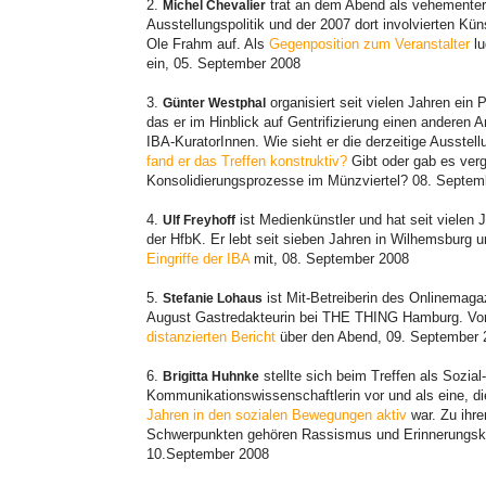
2.
trat an dem Abend als vehementer 
Michel Chevalier
Ausstellungspolitik und der 2007 dort involvierten Kü
Ole Frahm auf. Als
Gegenposition zum Veranstalter
lu
ein, 05. September 2008
3.
organisiert seit vielen Jahren ein 
Günter Westphal
das er im Hinblick auf Gentrifizierung einen anderen A
IBA-KuratorInnen. Wie sieht er die derzeitige Ausstel
fand er das Treffen konstruktiv?
Gibt oder gab es verg
Konsolidierungsprozesse im Münzviertel? 08. Septem
4.
ist Medienkünstler und hat seit vielen 
Ulf Freyhoff
der HfbK. Er lebt seit sieben Jahren in Wilhemsburg 
Eingriffe der IBA
mit, 08. September 2008
5.
ist Mit-Betreiberin des Onlinemaga
Stefanie Lohaus
August Gastredakteurin bei THE THING Hamburg. Von i
distanzierten Bericht
über den Abend, 09. September 
6.
stellte sich beim Treffen als Sozial
Brigitta Huhnke
Kommunikationswissenschaftlerin vor und als eine, d
Jahren in den sozialen Bewegungen aktiv
war. Zu ihre
Schwerpunkten gehören Rassismus und Erinnerungsku
10.September 2008