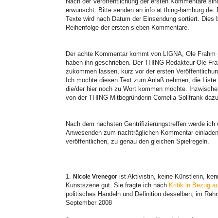
Nach der Veröffentlichung der ersten Kommentare sind
erwünscht. Bitte senden an info at thing-hamburg.de. 
Texte wird nach Datum der Einsendung sortiert. Dies
Reihenfolge der ersten sieben Kommentare.
Der achte Kommentar kommt von LIGNA, Ole Frahm 
haben ihn geschrieben. Der THING-Redakteur Ole Fra
zukommen lassen, kurz vor der ersten Veröffentlichu
Ich möchte diesen Text zum Anlaß nehmen, die Liste z
die/der hier noch zu Wort kommen möchte. Inzwische
von der THING-Mitbegründerin Cornelia Sollfrank d
Nach dem nächsten Gentrifizierungstreffen werde ich
Anwesenden zum nachträglichen Kommentar einladen 
veröffentlichen, zu genau den gleichen Spielregeln.
1.
ist Aktivistin, keine Künstlerin, ken
Nicole Vrenegor
Kunstszene gut. Sie fragte ich nach
Kritik in Bezug a
politisches Handeln und Definition desselben, im Rah
September 2008