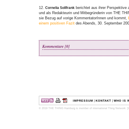
12.
berichtet aus ihrer Perspektive a
Cornelia Sollfrank
und als Redakteurin und Mitbegründerin von THE TH
sie Bezug auf vorige KommentatorInnen und kommt,
einem positiven Fazit
des Abends, 30. September 20
Kommentare [0]
|
|
IMPRESSUM
KONTAKT
WHO IS 
© 2019 THE THING Hamburg is member of international Thing Network:
[