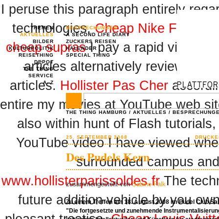
I peruse this paragraph entirely reg
technologies,
Cheap Nike Free Sh
THEMEN
BESPRECHUNGEN
AKTUELLES
A SECOND LIFE DIARY
BILDER
ZUCKERS REISEN
cheap supras
I pay a rapid visit day
KULTURPOLITIK
KALENDER
REISETHING
SPECIAL THING
articles alternatively reviews,
DEPOT
Bab
THE THING
SERVICE
articles.
Hollister Pas Cher
accordin
A–Z
entire my movies at YouTube web si
THE THING HAMBURG
/
AKTUELLES
/
BESPRECHUNG
also within hunt of Flash tutorials
25. SEPTEMBER 2008
DRUCKE
YouTube video I have viewed when
Des Pudels Kern
surrounded campus and se
www.hollisterparissoldes.fr
The techn
zusammengestellt von
Sabine Falk
future addition vehicle by you own
Zu einem Treffen am 18. August 2008 im Pudel Club Sa
"Die fortgesetzte und zunehmende Instrumentalisierun